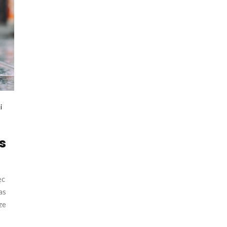
i
s
ęc
as
ze