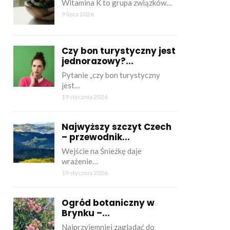
Witamina K to grupa związków…
9 lipca 2026
Czy bon turystyczny jest
jednorazowy?...
Pytanie „czy bon turystyczny
jest…
19 stycznia 2026
Najwyższy szczyt Czech
– przewodnik...
Wejście na Śnieżkę daje
wrażenie…
19 stycznia 2026
Ogród botaniczny w
Brynku –...
Najprzyjemniej zaglądać do