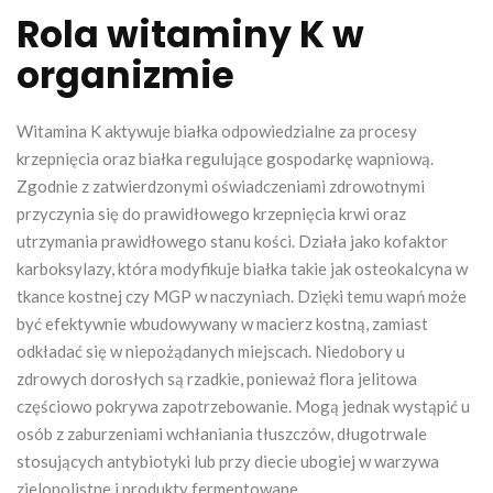
Rola witaminy K w
organizmie
Witamina K aktywuje białka odpowiedzialne za procesy
krzepnięcia oraz białka regulujące gospodarkę wapniową.
Zgodnie z zatwierdzonymi oświadczeniami zdrowotnymi
przyczynia się do prawidłowego krzepnięcia krwi oraz
utrzymania prawidłowego stanu kości. Działa jako kofaktor
karboksylazy, która modyfikuje białka takie jak osteokalcyna w
tkance kostnej czy MGP w naczyniach. Dzięki temu wapń może
być efektywnie wbudowywany w macierz kostną, zamiast
odkładać się w niepożądanych miejscach. Niedobory u
zdrowych dorosłych są rzadkie, ponieważ flora jelitowa
częściowo pokrywa zapotrzebowanie. Mogą jednak wystąpić u
osób z zaburzeniami wchłaniania tłuszczów, długotrwale
stosujących antybiotyki lub przy diecie ubogiej w warzywa
zielonolistne i produkty fermentowane.