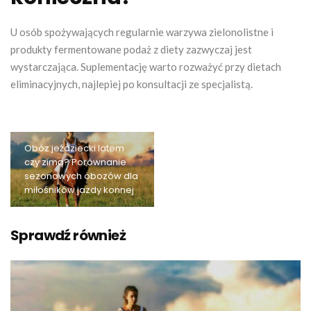
U osób spożywających regularnie warzywa zielonolistne i
produkty fermentowane podaż z diety zazwyczaj jest
wystarczająca. Suplementację warto rozważyć przy dietach
eliminacyjnych, najlepiej po konsultacji ze specjalistą.
Obóz jeździecki latem
czy zimą? Porównanie
sezonowych obozów dla
miłośników jazdy konnej
Sprawdź również