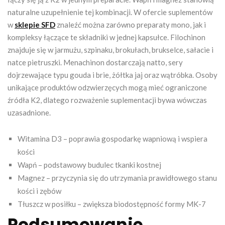
naturalne uzupełnienie tej kombinacji. W ofercie suplementów
w
sklepie SFD
znaleźć można zarówno preparaty mono, jak i
kompleksy łączące te składniki w jednej kapsułce. Filochinon
znajduje się w jarmużu, szpinaku, brokułach, brukselce, sałacie i
natce pietruszki. Menachinon dostarczają natto, sery
dojrzewające typu gouda i brie, żółtka jaj oraz wątróbka. Osoby
unikające produktów odzwierzęcych mogą mieć ograniczone
źródła K2, dlatego rozważenie suplementacji bywa wówczas
uzasadnione.
Witamina D3 – poprawia gospodarkę wapniową i wspiera
kości
Wapń – podstawowy budulec tkanki kostnej
Magnez – przyczynia się do utrzymania prawidłowego stanu
kości i zębów
Tłuszcz w posiłku – zwiększa biodostępność formy MK-7
Podsumowanie