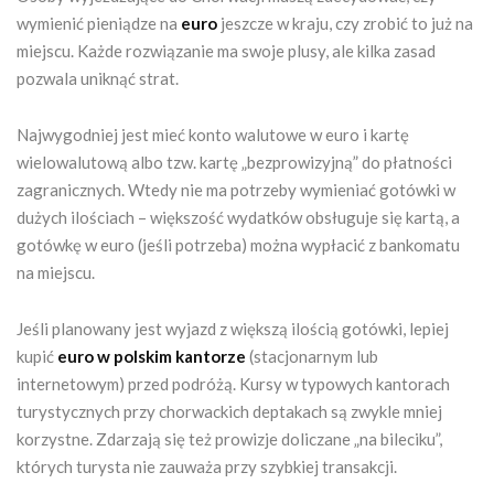
wymienić pieniądze na
euro
jeszcze w kraju, czy zrobić to już na
miejscu. Każde rozwiązanie ma swoje plusy, ale kilka zasad
pozwala uniknąć strat.
Najwygodniej jest mieć konto walutowe w euro i kartę
wielowalutową albo tzw. kartę „bezprowizyjną” do płatności
zagranicznych. Wtedy nie ma potrzeby wymieniać gotówki w
dużych ilościach – większość wydatków obsługuje się kartą, a
gotówkę w euro (jeśli potrzeba) można wypłacić z bankomatu
na miejscu.
Jeśli planowany jest wyjazd z większą ilością gotówki, lepiej
kupić
euro w polskim kantorze
(stacjonarnym lub
internetowym) przed podróżą. Kursy w typowych kantorach
turystycznych przy chorwackich deptakach są zwykle mniej
korzystne. Zdarzają się też prowizje doliczane „na bileciku”,
których turysta nie zauważa przy szybkiej transakcji.