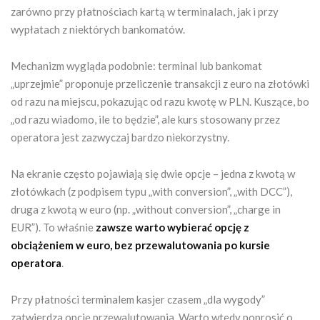
zarówno przy płatnościach kartą w terminalach, jak i przy
wypłatach z niektórych bankomatów.
Mechanizm wygląda podobnie: terminal lub bankomat
„uprzejmie” proponuje przeliczenie transakcji z euro na złotówki
od razu na miejscu, pokazując od razu kwotę w PLN. Kuszące, bo
„od razu wiadomo, ile to będzie”, ale kurs stosowany przez
operatora jest zazwyczaj bardzo niekorzystny.
Na ekranie często pojawiają się dwie opcje – jedna z kwotą w
złotówkach (z podpisem typu „with conversion”, „with DCC”),
druga z kwotą w euro (np. „without conversion”, „charge in
EUR”). To właśnie
zawsze warto wybierać opcję z
obciążeniem w euro, bez przewalutowania po kursie
operatora
.
Przy płatności terminalem kasjer czasem „dla wygody”
zatwierdza opcję przewalutowania. Warto wtedy poprosić o