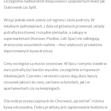
szczególnie nadmorskich miejscowości i popularnych miast jak
Dubrownik czy Split.
Wciąż jednak wiele zależy od regionu i stylu podróży. W
lokalnych jadłodajniach, z dala od głównych promenad, obiady
potrafią kosztować rozsądne pieniądze, a zakupy w
supermarketach (Konzum, Plodine, Lidl, Spar) nie odbiegają
drastycznie od polskich realiów – choć większość produktów
importowanych bywa droższa.
Ceny noclegów są mocno sezonowe. W lipcu i sierpniu stawki w
euro potrafią być bardzo wysokie, szczególnie w topowych
lokalizacjach. Czerwiec i wrzesień często dają dużo lepszy
stosunek jakości do ceny, zarówno w hotelach, jak i w
apartamentach czy na kempingach.
Dla osób przyzwyczajonych do Chorwacji „sprzed lat” różnica
bywa odczuwalna. Dobrą praktyką jest zaplanowanie budżetu w