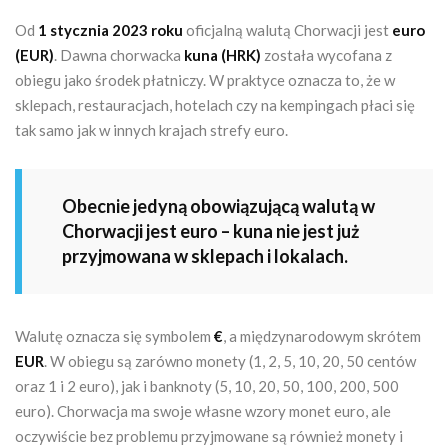
Od
1 stycznia 2023 roku
oficjalną walutą Chorwacji jest
euro
(EUR)
. Dawna chorwacka
kuna (HRK)
została wycofana z
obiegu jako środek płatniczy. W praktyce oznacza to, że w
sklepach, restauracjach, hotelach czy na kempingach płaci się
tak samo jak w innych krajach strefy euro.
Obecnie jedyną obowiązującą walutą w
Chorwacji jest euro – kuna nie jest już
przyjmowana w sklepach i lokalach.
Walutę oznacza się symbolem
€
, a międzynarodowym skrótem
EUR
. W obiegu są zarówno monety (1, 2, 5, 10, 20, 50 centów
oraz 1 i 2 euro), jak i banknoty (5, 10, 20, 50, 100, 200, 500
euro). Chorwacja ma swoje własne wzory monet euro, ale
oczywiście bez problemu przyjmowane są również monety i