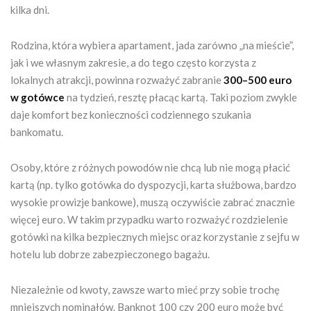
kilka dni.
Rodzina, która wybiera apartament, jada zarówno „na mieście”,
jak i we własnym zakresie, a do tego często korzysta z
lokalnych atrakcji, powinna rozważyć zabranie
300–500 euro
w gotówce
na tydzień, resztę płacąc kartą. Taki poziom zwykle
daje komfort bez konieczności codziennego szukania
bankomatu.
Osoby, które z różnych powodów nie chcą lub nie mogą płacić
kartą (np. tylko gotówka do dyspozycji, karta służbowa, bardzo
wysokie prowizje bankowe), muszą oczywiście zabrać znacznie
więcej euro. W takim przypadku warto rozważyć rozdzielenie
gotówki na kilka bezpiecznych miejsc oraz korzystanie z sejfu w
hotelu lub dobrze zabezpieczonego bagażu.
Niezależnie od kwoty, zawsze warto mieć przy sobie trochę
mniejszych nominałów. Banknot 100 czy 200 euro może być