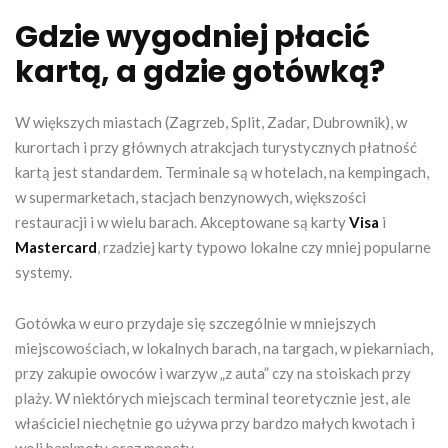
Gdzie wygodniej płacić
kartą, a gdzie gotówką?
W większych miastach (Zagrzeb, Split, Zadar, Dubrownik), w
kurortach i przy głównych atrakcjach turystycznych płatność
kartą jest standardem. Terminale są w hotelach, na kempingach,
w supermarketach, stacjach benzynowych, większości
restauracji i w wielu barach. Akceptowane są karty
Visa
i
Mastercard
, rzadziej karty typowo lokalne czy mniej popularne
systemy.
Gotówka w euro przydaje się szczególnie w mniejszych
miejscowościach, w lokalnych barach, na targach, w piekarniach,
przy zakupie owoców i warzyw „z auta” czy na stoiskach przy
plaży. W niektórych miejscach terminal teoretycznie jest, ale
właściciel niechętnie go używa przy bardzo małych kwotach i
woli banknoty oraz monety.