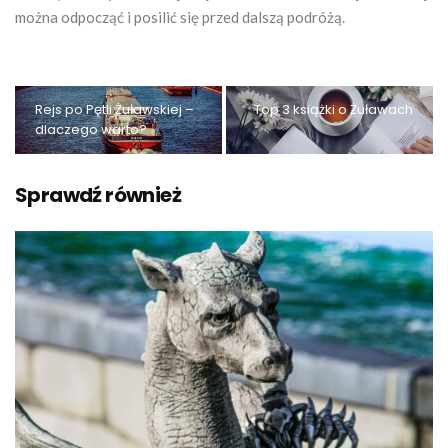
można odpocząć i posilić się przed dalszą podróżą.
Rejs po Pętli Żuławskiej –
Top 3 książki o Żuławach
dlaczego warto?
Sprawdź również