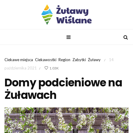
Ciekawe miejsca
Ciekawostki
Region
Zabytki
Żuławy
14
/
października 2021
1.03K
/
Domy podcieniowe na
Żuławach