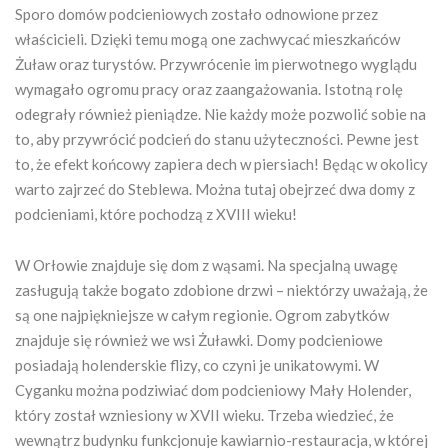
Sporo domów podcieniowych zostało odnowione przez
właścicieli. Dzięki temu mogą one zachwycać mieszkańców
Żuław oraz turystów. Przywrócenie im pierwotnego wyglądu
wymagało ogromu pracy oraz zaangażowania. Istotną rolę
odegrały również pieniądze. Nie każdy może pozwolić sobie na
to, aby przywrócić podcień do stanu użyteczności. Pewne jest
to, że efekt końcowy zapiera dech w piersiach! Będąc w okolicy
warto zajrzeć do Steblewa. Można tutaj obejrzeć dwa domy z
podcieniami, które pochodzą z XVIII wieku!
W Orłowie znajduje się dom z wąsami. Na specjalną uwagę
zasługują także bogato zdobione drzwi – niektórzy uważają, że
są one najpiękniejsze w całym regionie. Ogrom zabytków
znajduje się również we wsi Żuławki. Domy podcieniowe
posiadają holenderskie flizy, co czyni je unikatowymi. W
Cyganku można podziwiać dom podcieniowy Mały Holender,
który został wzniesiony w XVII wieku. Trzeba wiedzieć, że
wewnątrz budynku funkcjonuje kawiarnio-restauracja, w której