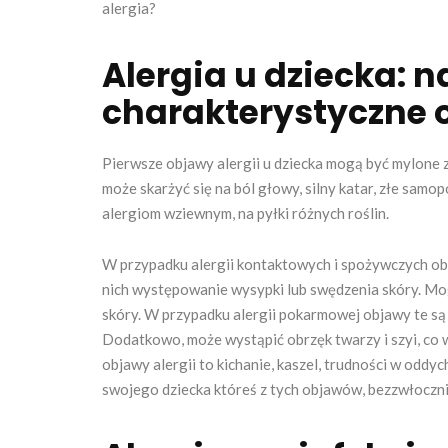
alergia?
Alergia u dziecka: n
charakterystyczne 
Pierwsze objawy alergii u dziecka mogą być mylone z 
może skarżyć się na ból głowy, silny katar, złe sam
alergiom wziewnym, na pyłki różnych roślin.
W przypadku alergii kontaktowych i spożywczych obja
nich występowanie wysypki lub swędzenia skóry. Mogą
skóry. W przypadku alergii pokarmowej objawy te są c
Dodatkowo, może wystąpić obrzęk twarzy i szyi, co w
objawy alergii to kichanie, kaszel, trudności w oddyc
swojego dziecka któreś z tych objawów, bezzwłocznie