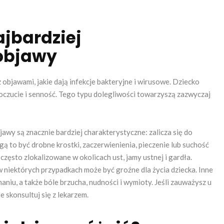
ajbardziej
objawy
objawami, jakie dają infekcje bakteryjne i wirusowe. Dziecko
opoczucie i senność. Tego typu dolegliwości towarzyszą zazwyczaj
wy są znacznie bardziej charakterystyczne: zalicza się do
 to być drobne krostki, zaczerwienienia, pieczenie lub suchość
zęsto zlokalizowane w okolicach ust, jamy ustnej i gardła.
 niektórych przypadkach może być groźne dla życia dziecka. Inne
haniu, a także bóle brzucha, nudności i wymioty. Jeśli zauważysz u
 skonsultuj się z lekarzem.