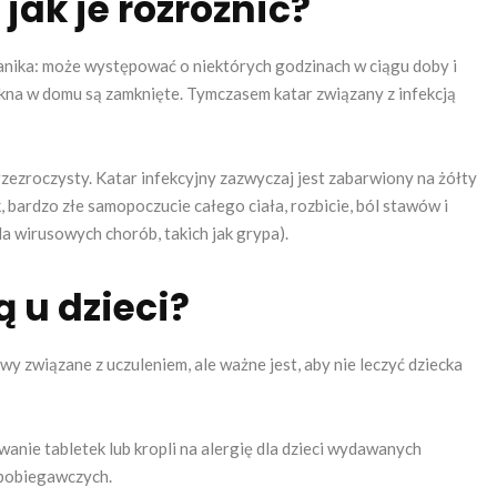
 jak je rozróżnić?
zanika: może występować o niektórych godzinach w ciągu doby i
 okna w domu są zamknięte. Tymczasem katar związany z infekcją
rzezroczysty. Katar infekcyjny zazwyczaj jest zabarwiony na żółty
 bardzo złe samopoczucie całego ciała, rozbicie, ból stawów i
la wirusowych chorób, takich jak grypa).
ą u dzieci?
wy związane z uczuleniem, ale ważne jest, aby nie leczyć dziecka
nie tabletek lub kropli na alergię dla dzieci wydawanych
apobiegawczych.