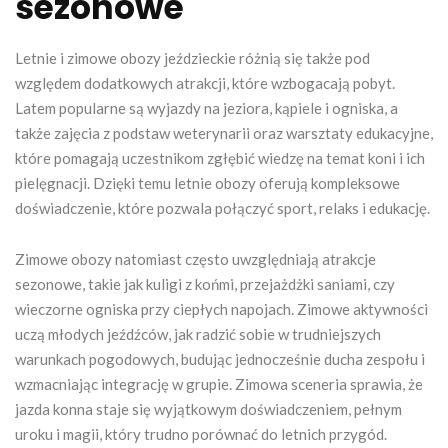
sezonowe
Letnie i zimowe obozy jeździeckie różnią się także pod
względem dodatkowych atrakcji, które wzbogacają pobyt.
Latem popularne są wyjazdy na jeziora, kąpiele i ogniska, a
także zajęcia z podstaw weterynarii oraz warsztaty edukacyjne,
które pomagają uczestnikom zgłębić wiedzę na temat koni i ich
pielęgnacji. Dzięki temu letnie obozy oferują kompleksowe
doświadczenie, które pozwala połączyć sport, relaks i edukację.
Zimowe obozy natomiast często uwzględniają atrakcje
sezonowe, takie jak kuligi z końmi, przejażdżki saniami, czy
wieczorne ogniska przy ciepłych napojach. Zimowe aktywności
uczą młodych jeźdźców, jak radzić sobie w trudniejszych
warunkach pogodowych, budując jednocześnie ducha zespołu i
wzmacniając integrację w grupie. Zimowa sceneria sprawia, że
jazda konna staje się wyjątkowym doświadczeniem, pełnym
uroku i magii, który trudno porównać do letnich przygód.