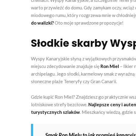
chwilach. Wyspy Kanaryjskie, a szczególnie Teneryf
warto przywieźć do domu. Gdy zamykam oczy, wciąż c
miodowego rumu, który rozgrzewa mnie w chłodniejs
do walizki?
Oto moje sprawdzone propozycje!
Słodkie skarby Wys
Wyspy Kanaryjskie słyną z wyjątkowych przysmaków,
miejscu zdecydowanie znajduje się
Ron Miel
– likier
archipelagu. Jego słodki, karmelowy smak z wyraźną 
słoneczne plaże Teneryfy czy Gran Canarii.
Gdzie kupić Ron Miel? Znajdziesz go praktycznie wsz
lotniskowe strefy bezcłowe.
Najlepsze ceny i auten
turystycznych szlaków
. Mieszkańcy wiedzą, gdzie
Smak Ron Mielu to jak promień kanaryjs