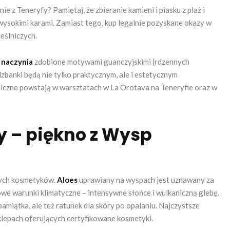
 z Teneryfy? Pamiętaj, że zbieranie kamieni i piasku z plaż i
ysokimi karami. Zamiast tego, kup legalnie pozyskane okazy w
eślniczych.
 naczynia
zdobione motywami guanczyjskimi (rdzennych
zbanki będą nie tylko praktycznym, ale i estetycznym
iczne powstają w warsztatach w La Orotava na Teneryfie oraz w
y – piękno z Wysp
nych kosmetyków.
Aloes
uprawiany na wyspach jest uznawany za
owe warunki klimatyczne – intensywne słońce i wulkaniczną glebę.
pamiątka, ale też ratunek dla skóry po opalaniu. Najczystsze
klepach oferujących certyfikowane kosmetyki.