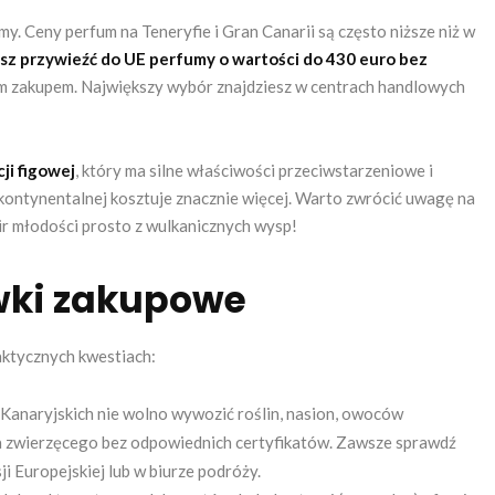
. Ceny perfum na Teneryfie i Gran Canarii są często niższe niż w
z przywieźć do UE perfumy o wartości do 430 euro bez
nym zakupem. Największy wybór znajdziesz w centrach handlowych
ji figowej
, który ma silne właściwości przeciwstarzeniowe i
 kontynentalnej kosztuje znacznie więcej. Warto zwrócić uwagę na
sir młodości prosto z wulkanicznych wysp!
wki zakupowe
aktycznych kwestiach:
anaryjskich nie wolno wywozić roślin, nasion, owoców
a zwierzęcego bez odpowiednich certyfikatów. Zawsze sprawdź
i Europejskiej lub w biurze podróży.