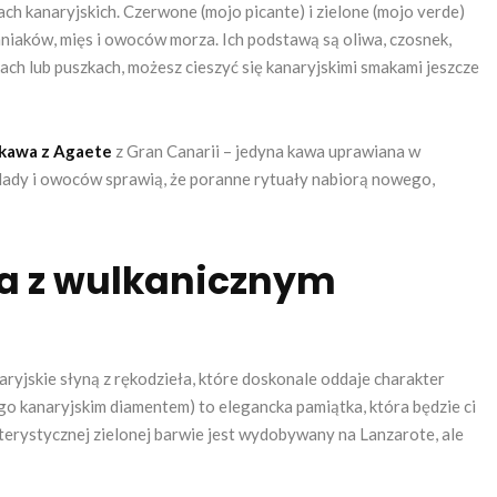
ch kanaryjskich. Czerwone (mojo picante) i zielone (mojo verde)
iaków, mięs i owoców morza. Ich podstawą są oliwa, czosnek,
lkach lub puszkach, możesz cieszyć się kanaryjskimi smakami jeszcze
kawa z Agaete
z Gran Canarii – jedyna kawa uprawiana w
olady i owoców sprawią, że poranne rytuały nabiorą nowego,
ria z wulkanicznym
ryjskie słyną z rękodzieła, które doskonale oddaje charakter
o kanaryjskim diamentem) to elegancka pamiątka, która będzie ci
kterystycznej zielonej barwie jest wydobywany na Lanzarote, ale