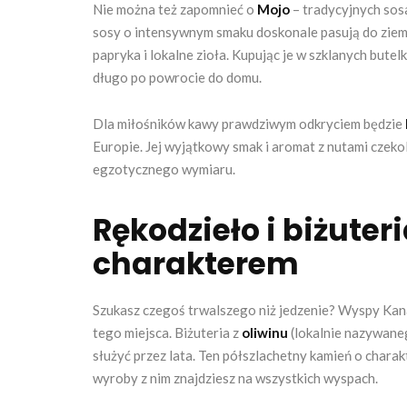
Nie można też zapomnieć o
Mojo
– tradycyjnych sosa
sosy o intensywnym smaku doskonale pasują do ziemn
papryka i lokalne zioła. Kupując je w szklanych bute
długo po powrocie do domu.
Dla miłośników kawy prawdziwym odkryciem będzie
Europie. Jej wyjątkowy smak i aromat z nutami czek
egzotycznego wymiaru.
Rękodzieło i biżute
charakterem
Szukasz czegoś trwalszego niż jedzenie? Wyspy Kana
tego miejsca. Biżuteria z
oliwinu
(lokalnie nazywaneg
służyć przez lata. Ten półszlachetny kamień o chara
wyroby z nim znajdziesz na wszystkich wyspach.