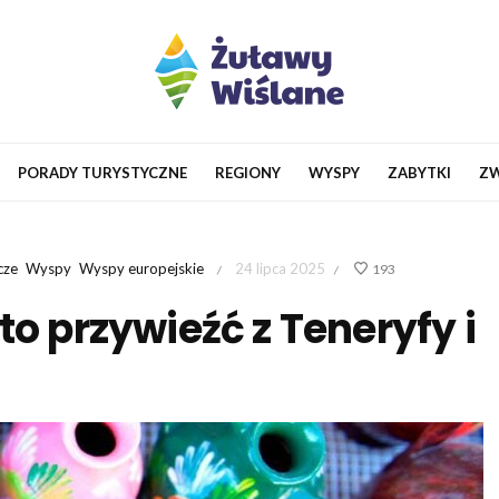
PORADY TURYSTYCZNE
REGIONY
WYSPY
ZABYTKI
ZW
cze
Wyspy
Wyspy europejskie
24 lipca 2025
193
/
/
to przywieźć z Teneryfy i