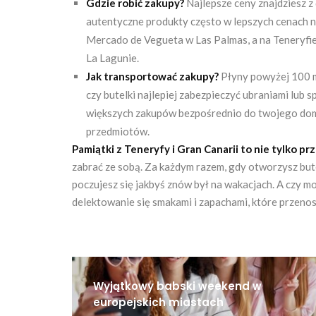
Gdzie robić zakupy?
Najlepsze ceny znajdziesz z
autentyczne produkty często w lepszych cenach ni
Mercado de Vegueta w Las Palmas, a na Teneryfie
La Lagunie.
Jak transportować zakupy?
Płyny powyżej 100 m
czy butelki najlepiej zabezpieczyć ubraniami lub 
większych zakupów bezpośrednio do twojego domu
przedmiotów.
Pamiątki z Teneryfy i Gran Canarii to nie tylko pr
zabrać ze sobą. Za każdym razem, gdy otworzysz but
poczujesz się jakbyś znów był na wakacjach. A czy 
delektowanie się smakami i zapachami, które przeno
Wyjątkowy babski weekend w
europejskich miastach