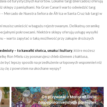
 dala od turystycznych kurortów. Lokalne targi (mercados) oferują
ż sklepy z pamiątkami. Na Gran Canarii warto odwiedzić targ
 – Mercado de Nuestra Señora de África w Santa Cruz lub targi w
l musisz umieścić w bagażu rejestrowanym. Delikatną ceramikę
specjalnymi pokrowcami. Niektóre sklepy oferują usługę wysyłki
 – warto zapytać o taką możliwość przy zakupie droższych
zedmioty – to kawałki słońca, smaku i kultury
, które możesz
elkę Ron Mielu czy posmarujesz chleb dżemem z kaktusa,
może być lepszy sposób na przedłużenie urlopowych wspomnień niż
szą cię z powrotem na ukochane wyspy?
Co przywieźć z Maroka? Lista
najpopularniejszych pamiątek