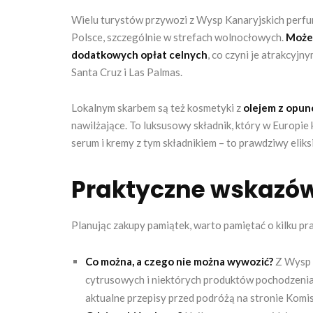
Wielu turystów przywozi z Wysp Kanaryjskich perfumy
Polsce, szczególnie w strefach wolnocłowych.
Możes
dodatkowych opłat celnych
, co czyni je atrakcyj
Santa Cruz i Las Palmas.
Lokalnym skarbem są też kosmetyki z
olejem z opunc
nawilżające. To luksusowy składnik, który w Europie
serum i kremy z tym składnikiem – to prawdziwy elik
Praktyczne wskazó
Planując zakupy pamiątek, warto pamiętać o kilku pr
Co można, a czego nie można wywozić?
Z Wysp K
cytrusowych i niektórych produktów pochodzeni
aktualne przepisy przed podróżą na stronie Komisj