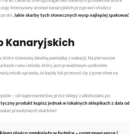
a i Gran Canaria, oferują bogactwo lokalnych produktów, które
zuję intensywny aromat kanaryjskich przypraw i słodycz
ze dni.
Jakie skarby tych słonecznych wysp najlepiej spakować
p Kanaryjskich
 które stanowią idealną pamiątkę z wakacji. Na pierwszym
 na bazie rumu i miodu, który jest prawdziwym symbolem
nutą miodu sprawia, że każdy łyk przenosi cię z powrotem na
ędzie – od supermarketów, przez sklepy z alkoholami, po
tyczny produkt kupisz jednak w lokalnych sklepikach z dala od
 szukać prawdziwych skarbów!
kiego słońca zamknięty w butelce – rozgrzewa serce i