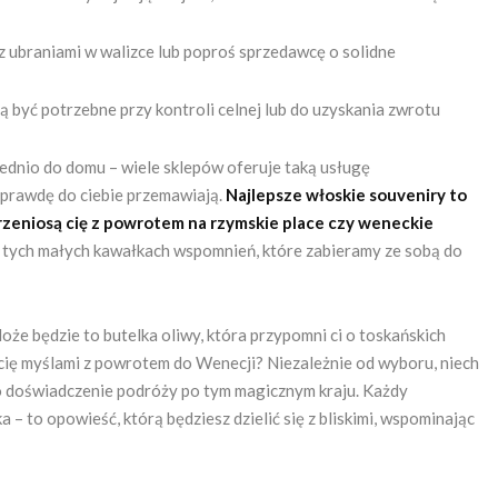
z ubraniami w walizce lub poproś sprzedawcę o solidne
być potrzebne przy kontroli celnej lub do uzyskania zwrotu
nio do domu – wiele sklepów oferuje taką usługę
aprawdę do ciebie przemawiają.
Najlepsze włoskie souveniry to
 przeniosą cię z powrotem na rzymskie place czy weneckie
 tych małych kawałkach wspomnień, które zabieramy ze sobą do
oże będzie to butelka oliwy, która przypomni ci o toskańskich
cię myślami z powrotem do Wenecji? Niezależnie od wyboru, niech
mo doświadczenie podróży po tym magicznym kraju. Każdy
 – to opowieść, którą będziesz dzielić się z bliskimi, wspominając