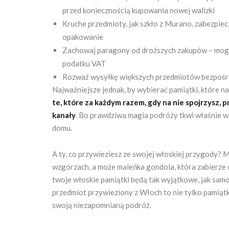
przed koniecznością kupowania nowej walizki
Kruche przedmioty, jak szkło z Murano, zabezpiec
opakowanie
Zachowaj paragony od droższych zakupów – mogą 
podatku VAT
Rozważ wysyłkę większych przedmiotów bezpośred
Najważniejsze jednak, by wybierać pamiątki, które n
te, które za każdym razem, gdy na nie spojrzysz,
kanały
. Bo prawdziwa magia podróży tkwi właśnie w
domu.
A ty, co przywieziesz ze swojej włoskiej przygody? M
wzgórzach, a może maleńka gondola, która zabierze 
twoje włoskie pamiątki będą tak wyjątkowe, jak sa
przedmiot przywieziony z Włoch to nie tylko pamiątka
swoją niezapomnianą podróż.