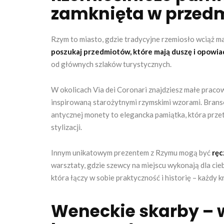
zamknięta w przed
Rzym to miasto, gdzie tradycyjne rzemiosło wciąż ma
poszukaj przedmiotów, które mają duszę i opowiad
od głównych szlaków turystycznych.
W okolicach Via dei Coronari znajdziesz małe pracow
inspirowaną starożytnymi rzymskimi wzorami. Brans
antycznej monety to elegancka pamiątka, która prze
stylizacji.
Innym unikatowym prezentem z Rzymu mogą być
ręc
warsztaty, gdzie szewcy na miejscu wykonają dla ci
która łączy w sobie praktyczność i historię – każdy 
Weneckie skarby – w