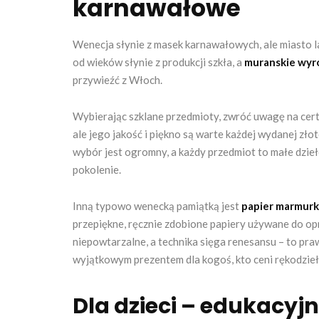
karnawałowe
Wenecja słynie z masek karnawałowych, ale miasto 
od wieków słynie z produkcji szkła, a
muranskie wyr
przywieźć z Włoch.
Wybierając szklane przedmioty, zwróć uwagę na certy
ale jego jakość i piękno są warte każdej wydanej zło
wybór jest ogromny, a każdy przedmiot to małe dzie
pokolenie.
Inną typowo wenecką pamiątką jest
papier marmur
przepiękne, ręcznie zdobione papiery używane do op
niepowtarzalne, a technika sięga renesansu – to pra
wyjątkowym prezentem dla kogoś, kto ceni rękodzieł
Dla dzieci – edukacyj