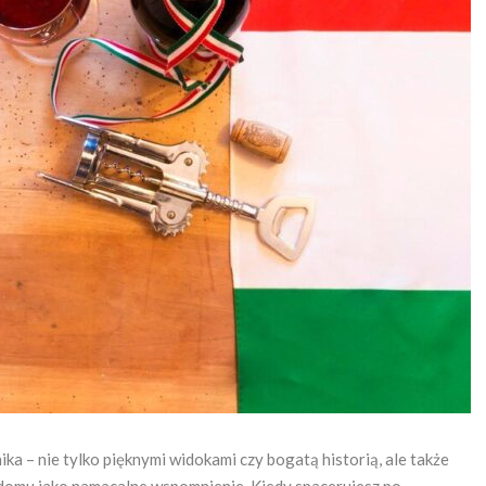
ka – nie tylko pięknymi widokami czy bogatą historią, ale także