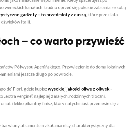
 domu jako namacalne wspomnienie. Kiedy spacerujesz po
o weneckich kanałach, trudno oprzeć się pokusie zabrania ze sobą
urystyczne gadżety – to przedmioty z duszą
, które przez lata
dźwięków Italii.
och – co warto przywieźć
ańców Półwyspu Apenińskiego. Przywiezienie do domu lokalnych
omnieniami jeszcze długo po powrocie.
po de’ Fiori, gdzie kupisz
wysokiej jakości oliwę z oliwek
–
„extra vergine”, najlepiej z małych, rodzinnych tłoczni.
t i lekko pikantny finisz, który natychmiast przeniesie cię z
ż barwiony atramentem z kałamarnicy, charakterystyczny dla