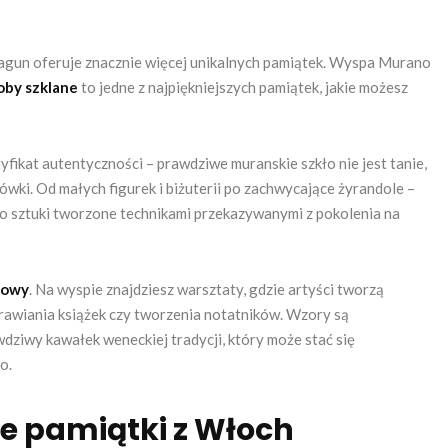
lagun oferuje znacznie więcej unikalnych pamiątek. Wyspa Murano
oby szklane
to jedne z najpiękniejszych pamiątek, jakie możesz
fikat autentyczności – prawdziwe muranskie szkło nie jest tanie,
tówki. Od małych figurek i biżuterii po zachwycające żyrandole –
ło sztuki tworzone technikami przekazywanymi z pokolenia na
kowy
. Na wyspie znajdziesz warsztaty, gdzie artyści tworzą
rawiania książek czy tworzenia notatników. Wzory są
wdziwy kawałek weneckiej tradycji, który może stać się
o.
ne pamiątki z Włoch