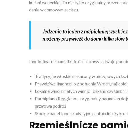
kuchni weneckiej. To nie tylko oryginalny prezent,
dania w domowym zaciszu.
Jedzenie to jeden z najpiękniejszych j
możemy przywieźć do domu kilka słów te
Inne kulinarne pamiątki, które zachwycą twoje podni
Tradycyjne włoskie makarony w nietypowych kszta
Prawdziwe limoncello z południa Włoch, najlepiej
Lokalne wino z małych winnic Toskanii czy Umbri
Parmigiano Reggiano – oryginalny parmezan doj
przetrwa podróż
Słodkie panettone, tradycyjne cantuccini czy kru
Rzemieślnicze pamią