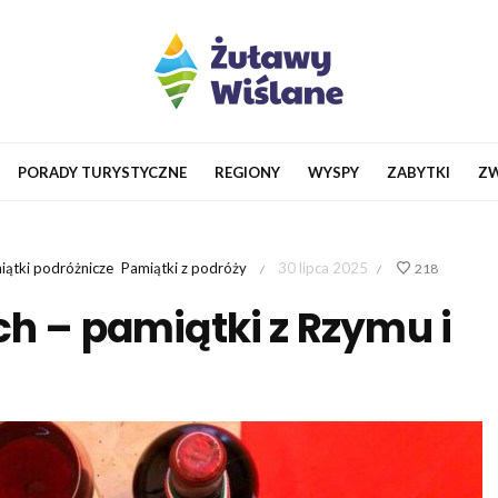
PORADY TURYSTYCZNE
REGIONY
WYSPY
ZABYTKI
ZW
iątki podróżnicze
Pamiątki z podróży
30 lipca 2025
218
/
/
ch – pamiątki z Rzymu i