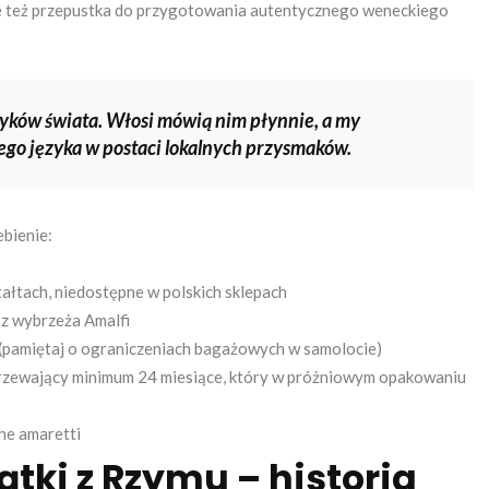
 ale też przepustka do przygotowania autentycznego weneckiego
ęzyków świata. Włosi mówią nim płynnie, a my
go języka w postaci lokalnych przysmaków.
ebienie:
łtach, niedostępne w polskich sklepach
 z wybrzeża Amalfi
i (pamiętaj o ograniczeniach bagażowych w samolocie)
rzewający minimum 24 miesiące, który w próżniowym opakowaniu
che amaretti
tki z Rzymu – historia