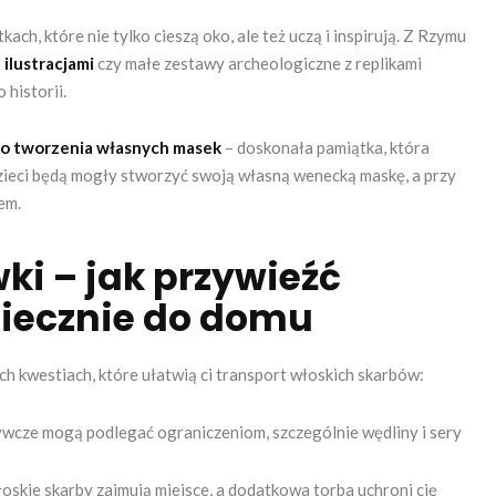
ch, które nie tylko cieszą oko, ale też uczą i inspirują. Z Rzymu
 ilustracjami
czy małe zestawy archeologiczne z replikami
 historii.
o tworzenia własnych masek
– doskonała pamiątka, która
ieci będą mogły stworzyć swoją własną wenecką maskę, a przy
em.
i – jak przywieźć
piecznie do domu
ch kwestiach, które ułatwią ci transport włoskich skarbów:
ywcze mogą podlegać ograniczeniom, szczególnie wędliny i sery
oskie skarby zajmują miejsce, a dodatkowa torba uchroni cię