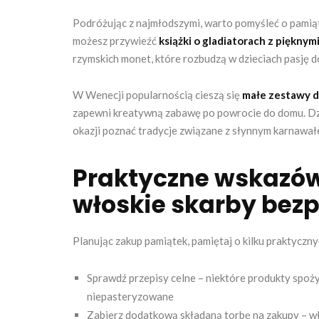
Podróżując z najmłodszymi, warto pomyśleć o pamiątka
możesz przywieźć
książki o gladiatorach z pięknymi
rzymskich monet, które rozbudzą w dzieciach pasję do
W Wenecji popularnością cieszą się
małe zestawy d
zapewni kreatywną zabawę po powrocie do domu. Dz
okazji poznać tradycje związane z słynnym karnawał
Praktyczne wskazówk
włoskie skarby bez
Planując zakup pamiątek, pamiętaj o kilku praktyczny
Sprawdź przepisy celne – niektóre produkty spoż
niepasteryzowane
Zabierz dodatkową składaną torbę na zakupy – wł