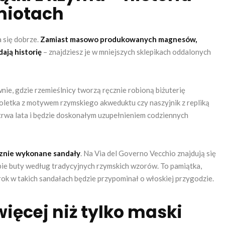
miotach
 się dobrze.
Zamiast masowo produkowanych magnesów,
ają historię
– znajdziesz je w mniejszych sklepikach oddalonych
nie, gdzie rzemieślnicy tworzą ręcznie robioną biżuterię
oletka z motywem rzymskiego akweduktu czy naszyjnik z repliką
trwa lata i będzie doskonałym uzupełnieniem codziennych
znie wykonane sandały
. Na Via del Governo Vecchio znajdują się
ebie buty według tradycyjnych rzymskich wzorów. To pamiątka,
krok w takich sandałach będzie przypominał o włoskiej przygodzie.
ięcej niż tylko maski