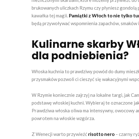
niezliczonymi skarbami, które możemy przywieźć do
brukowanych uliczkach Rzymu czy płyniesz gondolą p
kawałka tej magii.
Pamiątki z Włoch to nie tylko t
będą przywoływać wspomnienia zapachów, smaków i 
Kulinarne skarby Wł
dla podniebienia?
Włoska kuchnia to prawdziwy powód do dumy mieszk
przysmaków pozwoli ci cieszyć się wakacyjnymi wsp
W Rzymie koniecznie zajrzyj na lokalne targi, jak Cam
podstawę włoskiej kuchni. Wybieraj te oznaczone jako 
Prawdziwa włoska oliwa ma intensywny, owocowy aroma
powrotem na włoskie wzgórza.
Z Wenecji warto przywieźć
risotto nero
– czarny ry