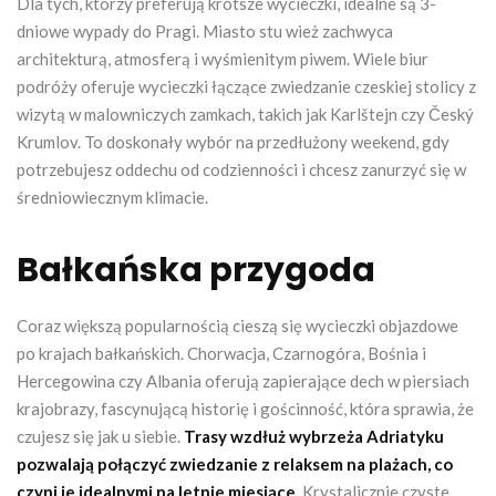
Dla tych, którzy preferują krótsze wycieczki, idealne są 3-
dniowe wypady do Pragi. Miasto stu wież zachwyca
architekturą, atmosferą i wyśmienitym piwem. Wiele biur
podróży oferuje wycieczki łączące zwiedzanie czeskiej stolicy z
wizytą w malowniczych zamkach, takich jak Karlštejn czy Český
Krumlov. To doskonały wybór na przedłużony weekend, gdy
potrzebujesz oddechu od codzienności i chcesz zanurzyć się w
średniowiecznym klimacie.
Bałkańska przygoda
Coraz większą popularnością cieszą się wycieczki objazdowe
po krajach bałkańskich. Chorwacja, Czarnogóra, Bośnia i
Hercegowina czy Albania oferują zapierające dech w piersiach
krajobrazy, fascynującą historię i gościnność, która sprawia, że
czujesz się jak u siebie.
Trasy wzdłuż wybrzeża Adriatyku
pozwalają połączyć zwiedzanie z relaksem na plażach, co
czyni je idealnymi na letnie miesiące.
Krystalicznie czyste