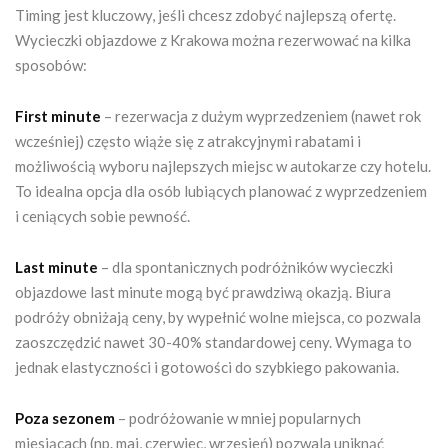
Timing jest kluczowy, jeśli chcesz zdobyć najlepszą ofertę.
Wycieczki objazdowe z Krakowa można rezerwować na kilka
sposobów:
First minute
– rezerwacja z dużym wyprzedzeniem (nawet rok
wcześniej) często wiąże się z atrakcyjnymi rabatami i
możliwością wyboru najlepszych miejsc w autokarze czy hotelu.
To idealna opcja dla osób lubiących planować z wyprzedzeniem
i ceniących sobie pewność.
Last minute
– dla spontanicznych podróżników wycieczki
objazdowe last minute mogą być prawdziwą okazją. Biura
podróży obniżają ceny, by wypełnić wolne miejsca, co pozwala
zaoszczędzić nawet 30-40% standardowej ceny. Wymaga to
jednak elastyczności i gotowości do szybkiego pakowania.
Poza sezonem
– podróżowanie w mniej popularnych
miesiącach (np. maj, czerwiec, wrzesień) pozwala uniknąć