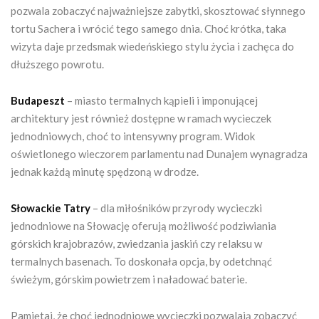
pozwala zobaczyć najważniejsze zabytki, skosztować słynnego
tortu Sachera i wrócić tego samego dnia. Choć krótka, taka
wizyta daje przedsmak wiedeńskiego stylu życia i zachęca do
dłuższego powrotu.
Budapeszt
– miasto termalnych kąpieli i imponującej
architektury jest również dostępne w ramach wycieczek
jednodniowych, choć to intensywny program. Widok
oświetlonego wieczorem parlamentu nad Dunajem wynagradza
jednak każdą minutę spędzoną w drodze.
Słowackie Tatry
– dla miłośników przyrody wycieczki
jednodniowe na Słowację oferują możliwość podziwiania
górskich krajobrazów, zwiedzania jaskiń czy relaksu w
termalnych basenach. To doskonała opcja, by odetchnąć
świeżym, górskim powietrzem i naładować baterie.
Pamiętaj, że choć jednodniowe wycieczki pozwalają zobaczyć