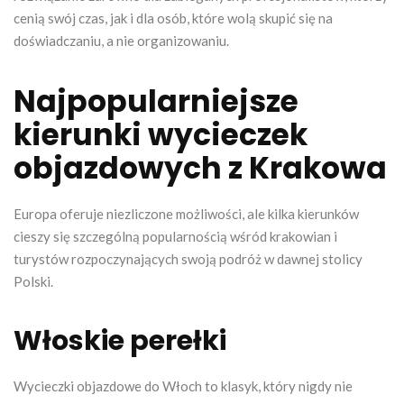
cenią swój czas, jak i dla osób, które wolą skupić się na
doświadczaniu, a nie organizowaniu.
Najpopularniejsze
kierunki wycieczek
objazdowych z Krakowa
Europa oferuje niezliczone możliwości, ale kilka kierunków
cieszy się szczególną popularnością wśród krakowian i
turystów rozpoczynających swoją podróż w dawnej stolicy
Polski.
Włoskie perełki
Wycieczki objazdowe do Włoch to klasyk, który nigdy nie