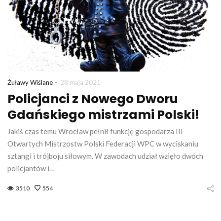
-
Żuławy Wiślane
28 maja 2021
Policjanci z Nowego Dworu
Gdańskiego mistrzami Polski!
Jakiś czas temu Wrocław pełnił funkcję gospodarza III
Otwartych Mistrzostw Polski Federacji WPC w wyciskaniu
sztangi i trójboju siłowym. W zawodach udział wzięło dwóch
policjantów i…
3510
554