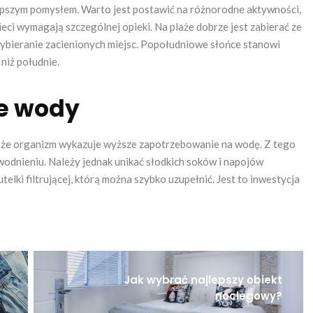
lepszym pomysłem. Warto jest postawić na różnorodne aktywności,
ci wymagają szczególnej opieki. Na plaże dobrze jest zabierać ze
ybieranie zacienionych miejsc. Popołudniowe słońce stanowi
 niż południe.
e wody
a, że organizm wykazuje wyższe zapotrzebowanie na wodę. Z tego
dnieniu. Należy jednak unikać słodkich soków i napojów
lki filtrującej, którą można szybko uzupełnić. Jest to inwestycja
Jak wybrać najlepszy obiekt
noclegowy?