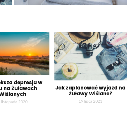
ększa depresja w
Jak zaplanować wyjazd na
ju na Żuławach
Żuławy Wiślane?
Wiślanych
19 lipca 2021
 listopada 2020