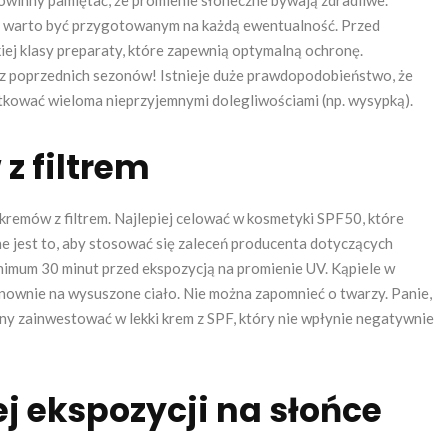
c warto być przygotowanym na każdą ewentualność. Przed
ej klasy preparaty, które zapewnią optymalną ochronę.
z poprzednich sezonów! Istnieje duże prawdopodobieństwo, że
utkować wieloma nieprzyjemnymi dolegliwościami (np. wysypką).
z filtrem
remów z filtrem. Najlepiej celować w kosmetyki SPF50, które
tne jest to, aby stosować się zaleceń producenta dotyczących
inimum 30 minut przed ekspozycją na promienie UV. Kąpiele w
onownie na wysuszone ciało. Nie można zapomnieć o twarzy. Panie,
ny zainwestować w lekki krem z SPF, który nie wpłynie negatywnie
 ekspozycji na słońce