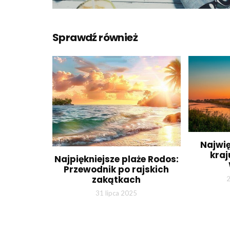
Sprawdź również
Najwi
kra
Najpiękniejsze plaże Rodos:
Przewodnik po rajskich
zakątkach
2
31 lipca 2025