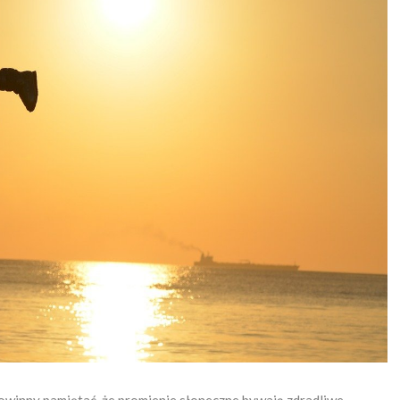
owinny pamiętać, że promienie słoneczne bywają zdradliwe.