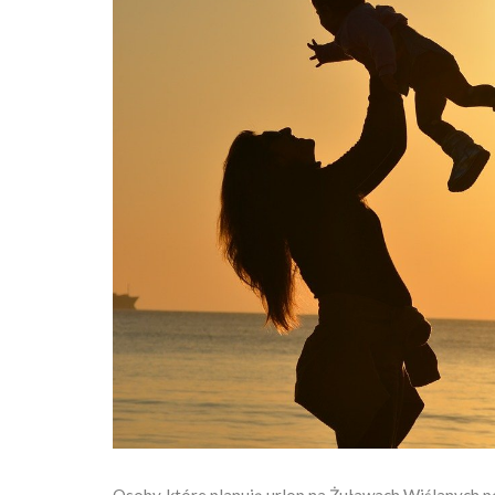
Osoby, które planują urlop na Żuławach Wiślanych p